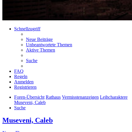
Schnellzugriff
Neue Beiträge
Unbeantwortete Themen
Aktive Themen
Suche
FAQ
Regeln
Anmelden
Registrieren
Foren-Übersicht
Rathaus
Vermisstenanzeigen
Leihcharaktere
Museveni, Caleb
Suche
Museveni, Caleb